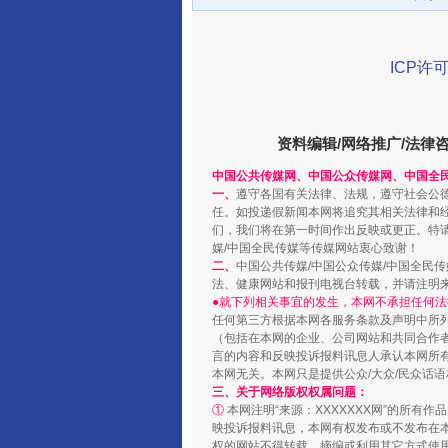
ICP许可
资料编辑/网络推广/法律
千年窑火 生生不息
中国公共传媒网、中国公众传媒网、中国全
一、
遵守各国有关法律、法规，遵守社会公
任。如投递假新闻本网将追究其相关法律和
们，我们将在第一时间作出反映或更正。特
媒/中国全民传媒等传媒网站衷心致谢！
二、
中国公共传媒/中国公众传媒/中国全民
法、健康网站和报刊电视台转载，并请注明
●就下列相关事宜的发生，本网不承担任何法
任何第三方根据本网各服务条款及声明中所
（包括在本网的企业、公司网站和共同合作
言的内容和反映投诉报料讯息人承认本网所
本网无关。本网只是提供公众/大众/民众话
三、关于网络版权权属问题：
①
本网注明“来源：XXXXXXX网”的所有
映投诉报料讯息，本网有权发布或不发布在
揭开“小金库”的免责幌子
权的网站不得转载、摘编或利用其它方式使用