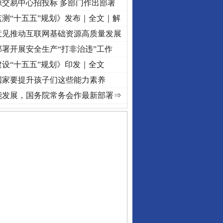
源交易中心招投标 多部门作出部署
测“十五五”规划》发布｜全文｜解
意见推动互联网基础资源高质量发展
署开展安全生产“打非治违”工作
设“十五五”规划》印发｜全文
国家要提升孩子们这些能力素养
牢记初心使命 奋进复兴征程丨“转折之城”激荡..
·[视频]
牢记初心使命 奋进复兴征程丨红
能发展，国务院常务会作最新部署⇒
守，一别两宽：这场老年..
条伤亲情 巡回调解促和..
保费，离婚时为何要分走一..
誉，不得录用为公务员
目出狱后办书院暴力管教..
公安厅征集新型黑恶违法..