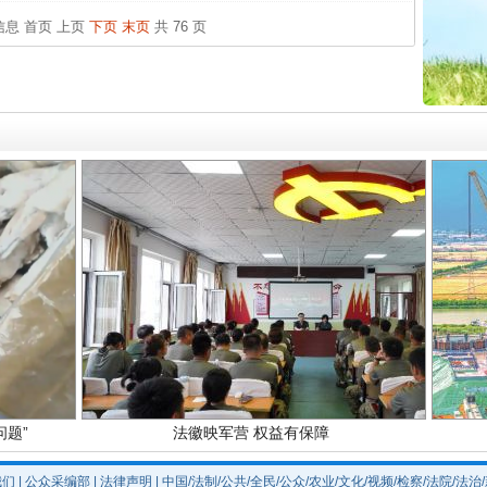
官方
条信息
首页
上页
下页
末页
共 76 页
从“无
最高
实
一纸欠条伤亲情 巡回调解促和解..
事故致
四川1
题”
法徽映军营 权益有保障
我们
|
公众采编部
|
法律声明
| 中国/法制/公共/全民/公众/农业/文化/视频/检察/法院/法治