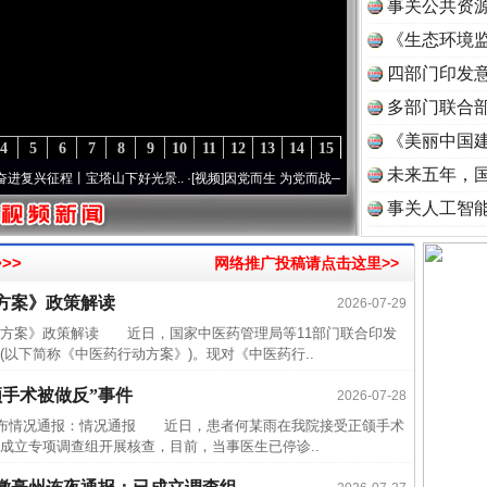
事关公共资
《生态环境监
读
四部门印发
多部门联合部
《美丽中国建
4
5
6
7
8
9
10
11
12
13
14
15
未来五年，
征程丨宝塔山下好光景..
·[视频]
因党而生 为党而战——百年“纪”事⑧加强纪律..
·[视频]
事关人工智
>>
网络推广投稿请点击这里>>
方案》政策解读
半生相
2026-07-29
案》政策解读 近日，国家中医药管理局等11部门联合印发
一纸欠
以下简称《中医药行动方案》)。现对《中医药行..
26万
手术被做反”事件
2026-07-28
杨天
布情况通报：情况通报 近日，患者何某雨在我院接受正颌手术
传销头
成立专项调查组开展核查，目前，当事医生已停诊..
四川省