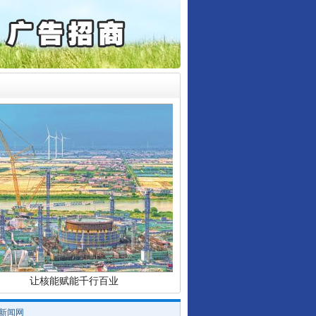
通报西安赛格商场坠亡事件
产可执”到“全额执行”
检抗诉的疑难复杂刑事案件
行业协会接连发公告
5死1伤，四川省安委会挂..
0家县级农商行获批解散
让核能赋能千行百业
/新闻网