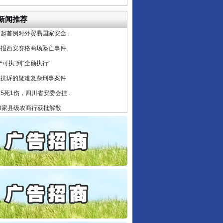
6家美国实体采取反制措..
新闻推荐
起首例对外贸易国家安全..
通报西安赛格商场坠亡事件
产可执”到“全额执行”
检抗诉的疑难复杂刑事案件
5死1伤，四川省安委会挂..
0家县级农商行获批解散
守，一别两宽：这场老年..
条伤亲情 巡回调解促和..
保费，离婚时为何要分走一..
誉，不得录用为公务员
目出狱后办书院暴力管教..
公安厅征集新型黑恶违法..
6家美国实体采取反制措..
起首例对外贸易国家安全..