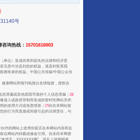
号
1140号
法律咨询热线：
15701616003
从数据变化看反腐深化
（单位）造成伤害和损失的法律和经济责
若无意中涉及到您的权益，请及时联系我
权拥有者的权益。中国公共传媒/中国公众传
、健康网站和报刊电视台友情链接，授权合
信息泄漏或其他原因导致的个人信息泄漏；
⑶
毒侵入或政府管制而造成的暂时性网站关闭
明的使用方式或免责情形；
⑺
你在本网站留
您的行为而直接或间接引起的法律责任，与
合作伙伴的网站上使用你留言在本网站内容和反
权在网站内转载或修改引用。但未经本网授
酒驾未被当场查获能处罚吗
源于：XXXXXXX网”。违反上述声明者，