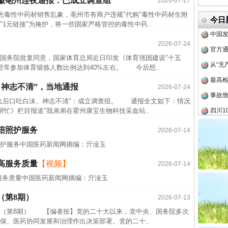
徽亳州连夜通报：已成立调查组
2026-07-27
中方对
毒性中药材销售乱象，亳州市有商户违规"代购"毒性中药材生附
今日
中国发
1元链接"为掩护，将一些国家严格管控的毒性中药..
官方
2026-07-24
从“无
院批复同意，国家体育总局近日印发《体育强国建设"十五
最高
，经常参加体育锻炼人数比例达到40%左右。 今后想..
事故致
、神志不清”，当地通报
2026-07-24
四川1
后口吐白沫、神志不清"：成立调查组。 通报全文如下：情况
忙》栏目报道"我弟弟在霍州康宝生物科技采血站..
半生相
一纸欠
陪照护服务
2026-07-14
26万
照护服务中国医药新闻网摘编：亓淦玉
杨天
高服务质量
【视频】
2026-07-14
传销头
服务质量中国医药新闻网摘编：亓淦玉
四川省
（第8期）
2026-07-13
中方对
第8期） 【编者按】党的二十大以来，党中央、国务院多次
中国发
保、医药协同发展和治理作出决策部署。党的二十..