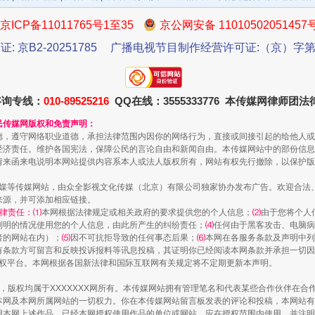
京ICP备11011765号1至35
京公网安备 11010502051457
证: 京B2-20251785
广播电视节目制作经营许可证:（京）字第3
咨询专线：
010-89525216
QQ在线：3555333776 本传媒网律师团
一批国家标准开始实施
民传媒网版权和免责声明：
德，遵守网络职业道德，承担法律范围内因你的网络行为，直接或间接引起的给他人或
经济责任。维护各国宪法，保障公民的言论自由和新闻自由。本传媒网站中的部份信息
请来函来电说明本网站提供内容系本人或法人版权所有，网站有权先行撤除，以保护版
传媒等传媒网站，由众全影视文化传媒（北京）有限公司独家协办发布广告。欢迎合法
来源，并可添加相应链接。
律责任：⑴
本网根据法律规定或相关政府的要求提供您的个人信息；
⑵
由于您将个人
列明的情况使用您的个人信息，由此所产生的纠纷责任；
⑷
任何由于黑客攻击、电脑病
者的网站在内）；
⑸
因不可抗拒导致的任何事态后果；
⑹
本网在各服务条款及声明中列
有条款方可留言和反映投诉报料等讯息投稿，其证明你已经阅读本网条款并承担一切因
语权平台。本网根据各国新法律和国际互联网有关规定将不定期更新本声明。
作品，版权均属于XXXXXXX网所有。本传媒网站拥有管理笔名和代表某些合作伙伴在
本网及本网所属网站的一切权力。你在本传媒网站留言板发表的评论和投稿，本网站有
以产业富民促振兴
本网上述作品。已经本网授权使用作品的单位或网站，应在授权范围内使用，并注明“来