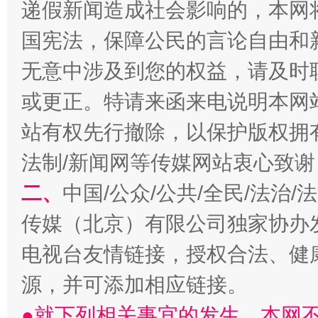
递假新闻造成社会影响的，本网
国宪法，保障公民的言论自由和
无意中涉及到您的权益，请及时
或更正。特请来函来电说明本网
受贿1.44亿！段成刚被判无期
从幼儿
站有权先行撤除，以保护版权拥有者
法制/新闻网等传媒网站衷心致谢
二、
中国/公众/公共/全民/法治
传媒（北京）有限公司独家协办
电视台友情链接，授权合法、健
源，并可添加相应链接。
●就下列相关事宜的发生，本网
全民健身五年计划来了！等你上场