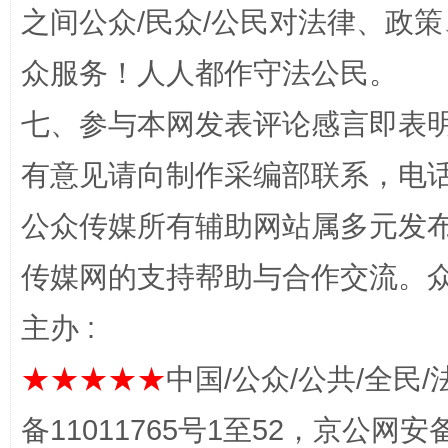
完善运行机制助力责任有效落实
一纸欠条
之间公众/民众/公民对法律、政
众服务！人人都作守法公民。
七、参与本网发表评论感言即表明
有意见请向制作采编部联系，电话：0
公众传媒所有辅助网站属多元发
传媒网的支持帮助与合作交流。
东山县通报“牛蛙产品抗生素超标问题”
法
主办 :
★★★★★
中国/公众/公共/全民/
备11011765号1至52，京公网安备：