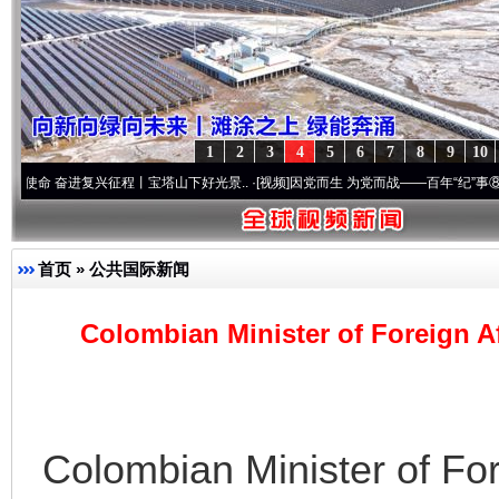
1
2
3
4
5
6
7
8
9
10
进复兴征程丨宝塔山下好光景..
·[视频]
因党而生 为党而战——百年“纪”事⑧加强纪律..
首页
»
公共国际新闻
Colombian Minister of Foreign Aff
Colombian Minister of Fore