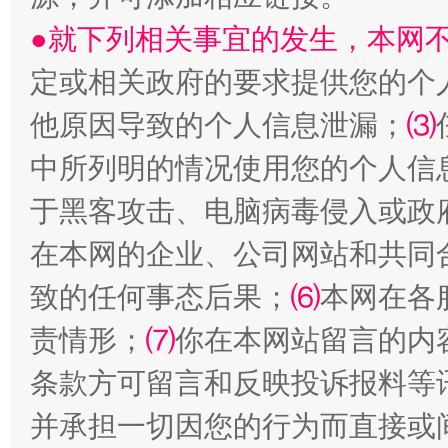
●就下列相关事宜的发生，本网
定或相关政府的要求提供您的个
受贿1.44亿！段成刚被判无期
从幼儿
他原因导致的个人信息泄漏；
⑶
中所列明的情况使用您的个人信
于黑客攻击、电脑病毒侵入或政
在本网的企业、公司网站和共同
致的任何事态后果；
⑹
本网在各
责情形；
⑺
你在本网站留言的内
条款方可留言和反映投诉报料等
全民健身五年计划来了！等你上场
并承担一切因您的行为而直接或