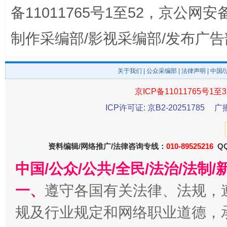
备11011765号1至52，京公网安备：
制作采编部/影视采编部/发布广告
关于我们
|
公众采编部
|
法律声明
| 中国
京ICP备11011765号1至3
ICP许可证: 京B2-20251785
广
东山县通报“牛蛙产品抗生素超标问题”
法
资料编辑/网络推广/法律咨询专线：
010-89525216
QQ
中国/公众/公共/全民/法治/法
一、
遵守各国有关法律、法规，
规及行业规定和网络职业道德，