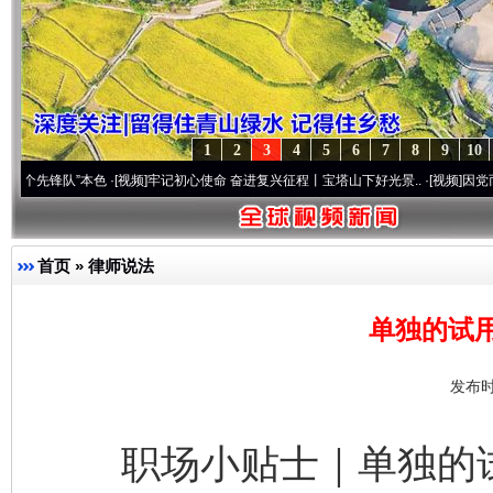
1
2
3
4
5
6
7
8
9
10
锋队”本色
·[视频]
牢记初心使命 奋进复兴征程丨宝塔山下好光景..
·[视频]
因党而生 为党
首页
»
律师说法
单独的试
发布时
职场小贴士｜单独的试