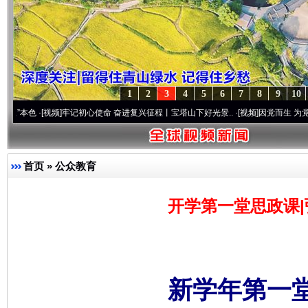
1
2
3
4
5
6
7
8
9
10
[视频]
牢记初心使命 奋进复兴征程丨宝塔山下好光景..
·[视频]
因党而生 为党而战——百年
首页
»
公众教育
开学第一堂思政课|
新学年第一