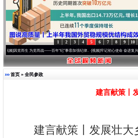
1
2
3
4
5
6
7
8
9
10
党而生 为党而战——百年“纪”事⑧加强纪律..
·[视频]
牢记初心使命 奋进复兴征程丨“转折之
首页
»
全民参政
建言献策丨
建言献策丨发展壮大乡