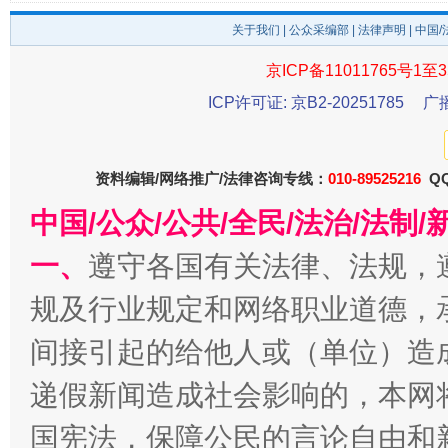
关于我们
|
公众采编部
|
法律声明
| 中国
京ICP备11011765号1至3
ICP许可证: 京B2-20251785
广
受贿1.44亿！段成刚被判无期
从幼儿
资料编辑/网络推广/法律咨询专线：
010-89525216
QQ
中国/公众/公共/全民/法治/法
一、
遵守各国有关法律、法规，
规及行业规定和网络职业道德，
间接引起的给他人或（单位）造
递假新闻造成社会影响的，本网
全民健身五年计划来了！等你上场
国宪法，保障公民的言论自由和