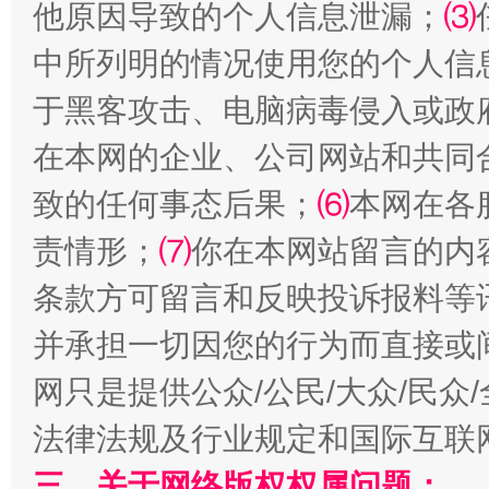
他原因导致的个人信息泄漏；
⑶
国家大学科技园优化重塑工作
中所列明的情况使用您的个人信
于黑客攻击、电脑病毒侵入或政
在本网的企业、公司网站和共同
致的任何事态后果；
⑹
本网在各
责情形；
⑺
你在本网站留言的内
条款方可留言和反映投诉报料等
扯下公款旅游的“隐身衣”
如何以同
并承担一切因您的行为而直接或
网只是提供公众/公民/大众/民
法律法规及行业规定和国际互联
三、关于网络版权权属问题：