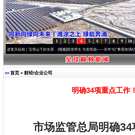
1
2
3
4
5
6
7
8
9
10
山下好光景..
·[视频]
因党而生 为党而战——百年“纪”事⑧加强纪律..
·[视频]
牢记初心使
首页
»
财经/企业公司
明确34项重点工作
市场监管总局明确34