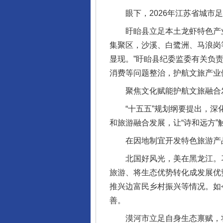
眼下，2026年江苏省城市足
盱眙县立足本土龙虾特色产业，
集聚区，沙溪、白鹭洲、马浪岗
显现。”盱眙县纪委监委有关负
消费等问题整治，护航文旅产业
聚焦文化赋能护航文旅融合
“十五五”规划纲要提出，深化
和旅游融合发展，让“诗和远方”
在因地制宜开发特色旅游产
北国好风光，美在黑龙江。习
旅游、将生态优势转化成发展优
推兴边富民乡村振兴等情况。如
善。
漠河市立足自身生态禀赋，将