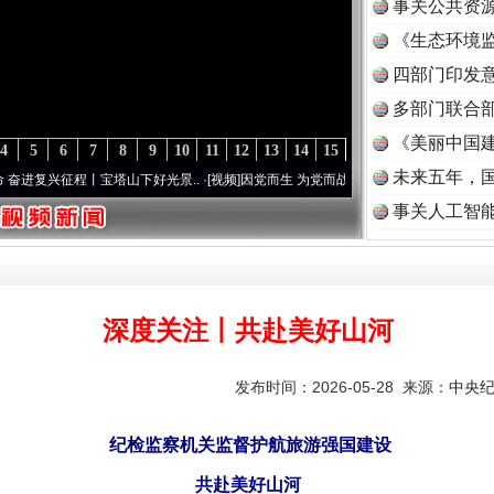
事关公共资
《生态环境监
读
四部门印发
多部门联合部
《美丽中国建
4
5
6
7
8
9
10
11
12
13
14
15
未来五年，
程丨宝塔山下好光景..
·[视频]
因党而生 为党而战——百年“纪”事⑧加强纪律..
·[视频]
事关人工智
深度关注丨共赴美好山河
发布时间：2026-05-28 来源：
中央
纪检监察机关监督护航旅游强国建设
共赴美好山河