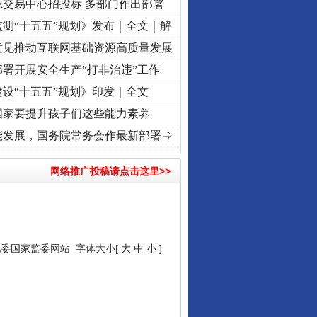
源交易中心招投标 多部门作出部署
测“十五五”规划》发布｜全文｜解
意见推动互联网基础资源高质量发展
署开展安全生产“打非治违”工作
设“十五五”规划》印发｜全文
国家要提升孩子们这些能力素养
牢记初心使命 奋进复兴征程丨“转折之城”激荡..
·[视频]
牢记初心使命 奋进复兴征程丨红船
能发展，国务院常务会作最新部署⇒
网络推广投稿请点击这里>>
纪委国家监委网站
字体大小[
大
中
小
]