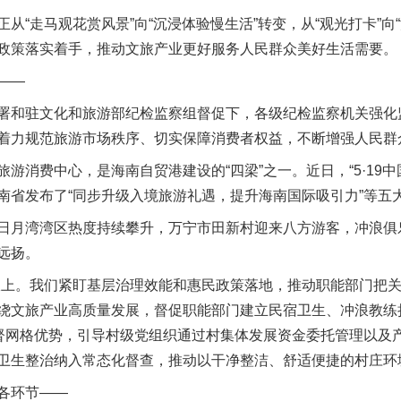
走马观花赏风景”向“沉浸体验慢生活”转变，从“观光打卡”向
政策落实着手，推动文旅产业更好服务人民群众美好生活需要。
——
和驻文化和旅游部纪检监察组督促下，各级纪检监察机关强化
着力规范旅游市场秩序、切实保障消费者权益，不断增强人民群
消费中心，是海南自贸港建设的“四梁”之一。近日，“5·19中
南省发布了“同步升级入境旅游礼遇，提升海南国际吸引力”等五
月湾湾区热度持续攀升，万宁市田新村迎来八方游客，冲浪俱
远扬。
。我们紧盯基层治理效能和惠民政策落地，推动职能部门把关
绕文旅产业高质量发展，督促职能部门建立民宿卫生、冲浪教练
监督网格优势，引导村级党组织通过村集体发展资金委托管理以及
卫生整治纳入常态化督查，推动以干净整洁、舒适便捷的村庄环境
各环节——