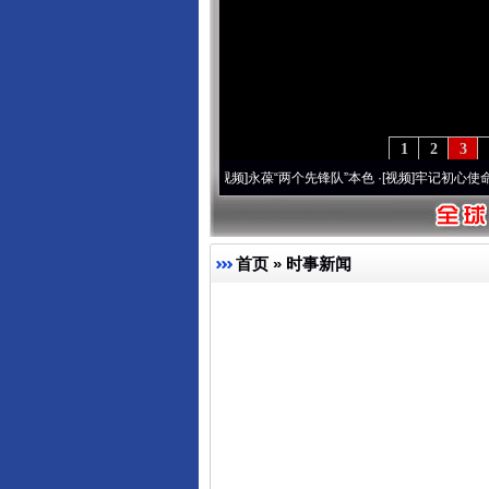
1
2
3
周年 深刻改变雪域高原..
·[视频]
永葆“两个先锋队”本色
·[视频]
牢记初心使命 奋进复兴征
首页
»
时事新闻