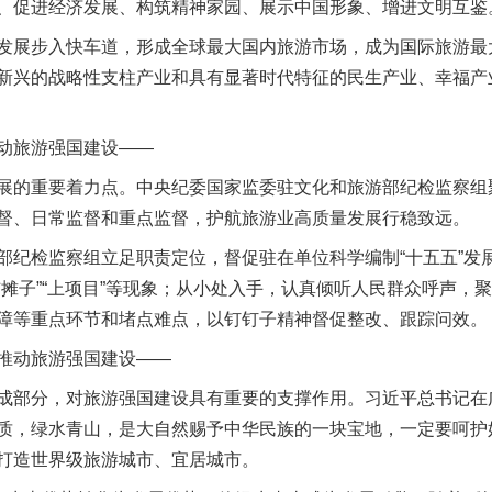
、促进经济发展、构筑精神家园、展示中国形象、增进文明互鉴
展步入快车道，形成全球最大国内旅游市场，成为国际旅游最
新兴的战略性支柱产业和具有显著时代特征的民生产业、幸福产
旅游强国建设——
的重要着力点。中央纪委国家监委驻文化和旅游部纪检监察组
督、日常监督和重点监督，护航旅游业高质量发展行稳致远。
检监察组立足职责定位，督促驻在单位科学编制“十五五”发
铺摊子”“上项目”等现象；从小处入手，认真倾听人民群众呼声，
障等重点环节和堵点难点，以钉钉子精神督促整改、跟踪问效。
动旅游强国建设——
部分，对旅游强国建设具有重要的支撑作用。习近平总书记在
质，绿水青山，是大自然赐予中华民族的一块宝地，一定要呵护
打造世界级旅游城市、宜居城市。