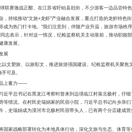
球联赛激战正酣。在江苏省盱眙县尅街，不少游客一边品尝特色
持续推动“文旅+龙虾”产业融合发展，重点打造的龙虾特色街区
等成为热门打卡地。“我们注意到，伴随产业升温，旅游市场秩
责同志表示，针对这一情况，纪检监察机关主动靠前，推动职能
健康发展。
发展
以文塑旅、以旅彰文，推进旅游强国建设。纪检监察机关聚焦
触手可及。
品上蓄力——
近平总书记在黑龙江考察时曾来到边境临江村落北极村，仔细
势等情况。在村民史瑞娟家的民宿小院，习近平总书记向乡亲们
今，史瑞娟成为漠河市北极村民宿带头人，已有两个分店建成营
国家战略部署转化为本地具体行动，深化文旅与生态、体育等