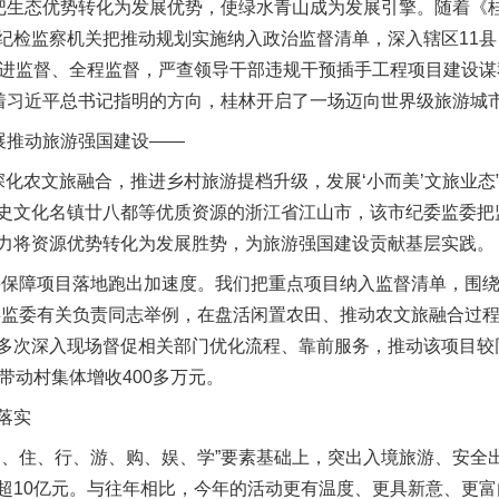
生态优势转化为发展优势，使绿水青山成为发展引擎。随着《
检监察机关把推动规划实施纳入政治监督清单，深入辖区11县（
跟进监督、全程监督，严查领导干部违规干预插手工程项目建设
沿着习近平总书记指明的方向，桂林开启了一场迈向世界级旅游城
展推动旅游强国建设——
深化农文旅融合，推进乡村旅游提档升级，发展‘小而美’文旅业态
史文化名镇廿八都等优质资源的浙江省江山市，该市纪委监委把
力将资源优势转化为发展胜势，为旅游强国建设贡献基层实践。
保障项目落地跑出加速度。我们把重点项目纳入监督清单，围绕
委监委有关负责同志举例，在盘活闲置农田、推动农文旅融合过
多次深入现场督促相关部门优化流程、靠前服务，推动该项目较同
带动村集体增收400多万元。
落实
住、行、游、购、娱、学”要素基础上，突出入境旅游、安全
超10亿元。与往年相比，今年的活动更有温度、更具新意、更富