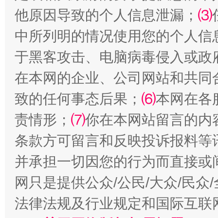
他原因导致的个人信息泄漏；
⑶
中所列明的情况使用您的个人信
于黑客攻击、电脑病毒侵入或政
在本网的企业、公司网站和共同
致的任何事态后果；
⑹
本网在各
责情形；
⑺
你在本网站留言的内
扯下公款旅游的“隐身衣”
如何以同
条款方可留言和反映投诉报料等
并承担一切因您的行为而直接或
网只是提供公众/公民/大众/民
法律法规及行业规定和国际互联