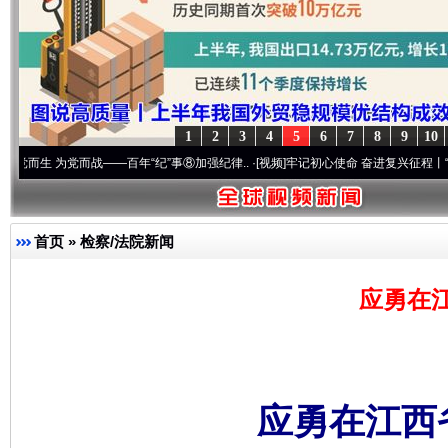
1
2
3
4
5
6
7
8
9
10
为党而战——百年“纪”事⑧加强纪律..
·[视频]
牢记初心使命 奋进复兴征程丨“转折之城”激荡
首页
»
检察/法院新闻
应勇在
应勇在江西